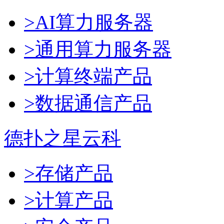
>AI算力服务器
>通用算力服务器
>计算终端产品
>数据通信产品
德扑之星云科
>存储产品
>计算产品