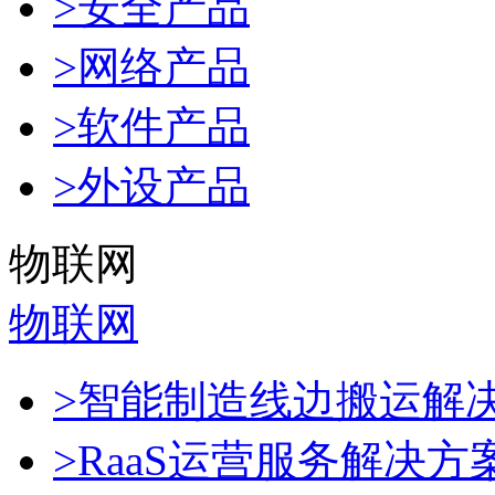
>安全产品
>网络产品
>软件产品
>外设产品
物联网
物联网
>智能制造线边搬运解
>RaaS运营服务解决方