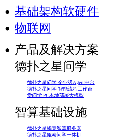
基础架构软硬件
物联网
产品及解决方案
德扑之星问学
德扑之星问学 企业级Agent中台
德扑之星问学 智能流程工作台
爱问学 PC本地部署大模型
智算基础设施
德扑之星鲲泰智算服务器
德扑之星鲲泰问学一体机