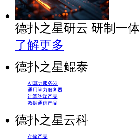
德扑之星研云 研制一
了解更多
德扑之星鲲泰
AI算力服务器
通用算力服务器
计算终端产品
数据通信产品
德扑之星云科
存储产品