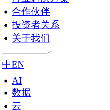
合作伙伴
投资者关系
关于我们
中
EN
AI
数据
云